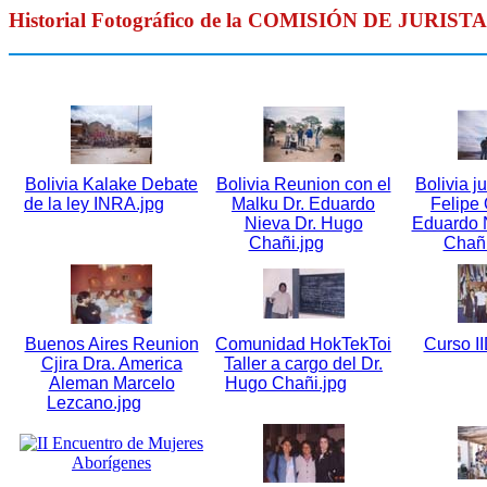
Historial Fotográfico de la COMISIÓN DE JU
Bolivia Kalake Debate
Bolivia Reunion con el
Bolivia j
de la ley INRA.jpg
Malku Dr. Eduardo
Felipe 
Nieva Dr. Hugo
Eduardo N
Chañi.jpg
Chañi
Buenos Aires Reunion
Comunidad HokTekToi
Curso I
Cjira Dra. America
Taller a cargo del Dr.
Aleman Marcelo
Hugo Chañi.jpg
Lezcano.jpg