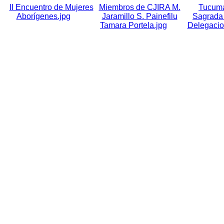
II Encuentro de Mujeres
Miembros de CJIRA M.
Tucum
Aborígenes.jpg
Jaramillo S. Painefilu
Sagrada
Tamara Portela.jpg
Delegacio